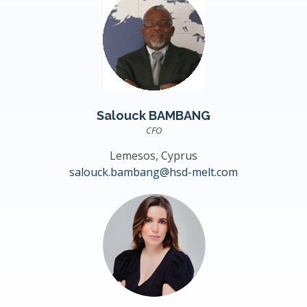
Salouck BAMBANG
CFO
Lemesos, Cyprus
salouck.bambang@hsd-melt.com